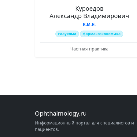
Куроедов
Александр Владимирович
к.м.н.
глаукома
фармакоэкономика
Частная практика
Ophthalmology.ru
Информационный портал для специалистов и
пациентов.