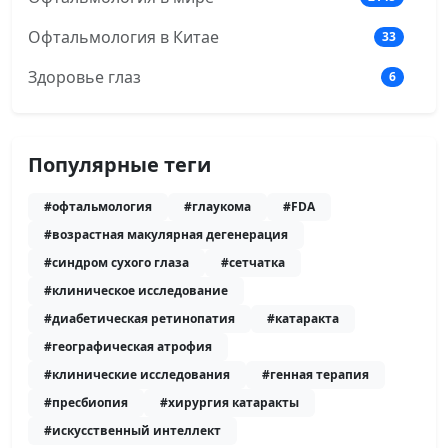
Офтальмология в Китае
33
Здоровье глаз
6
Популярные теги
#офтальмология
#глаукома
#FDA
#возрастная макулярная дегенерация
#синдром сухого глаза
#сетчатка
#клиническое исследование
#диабетическая ретинопатия
#катаракта
#географическая атрофия
#клинические исследования
#генная терапия
#пресбиопия
#хирургия катаракты
#искусственный интеллект