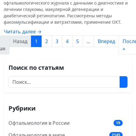
офтальмологического журнала с данными о диагностике и
лечении глаукомы, макулярной дегенерации и
диабетической ретинопатии. Рассмотрены методы
факоэмульсификации и витрэктомии, применение ОКТ.
Читать далее →
Назад
1
2
3
4
5
...
Вперед
Посл
ая
»
Поиск по статьям
Рубрики
Офтальмология в России
19
Офтальмология в мире
2145