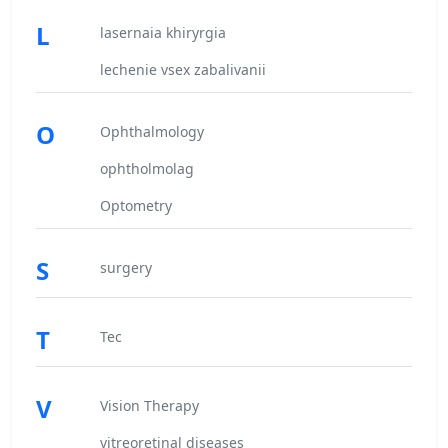
L
lasernaia khiryrgia
lechenie vsex zabalivanii
O
Ophthalmology
ophtholmolag
Optometry
S
surgery
T
Tec
V
Vision Therapy
vitreoretinal diseases