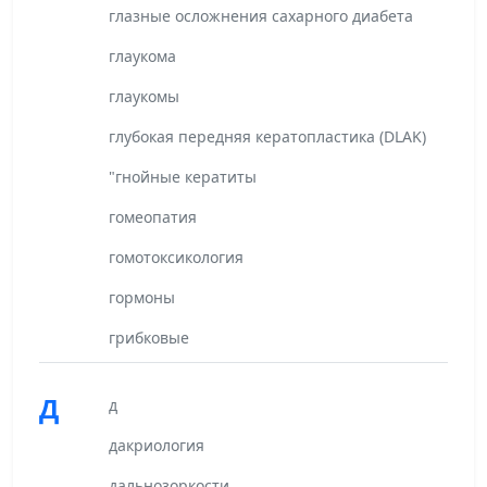
глазные осложнения сахарного диабета
глаукома
глаукомы
глубокая передняя кератопластика (DLAK)
"гнойные кератиты
гомеопатия
гомотоксикология
гормоны
грибковые
Д
д
дакриология
дальнозоркости