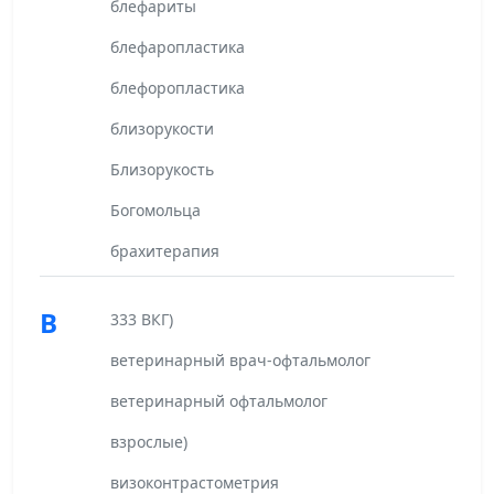
блефариты
блефаропластика
блефоропластика
близорукости
Близорукость
Богомольца
брахитерапия
В
333 ВКГ)
ветеринарный врач-офтальмолог
ветеринарный офтальмолог
взрослые)
визоконтрастометрия