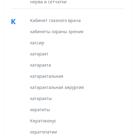
нерва и сетчатки
К
Кабинет глазного врача
кабинеты охраны зрения
кассир
катаракт
катаракта
катарактальная
катарактальная хирургия
катаракты
кератиты
Кератоконус
кератопатии