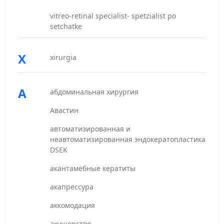
vitreo-retinal specialist- spetzialist po
setchatke
X
xirurgia
А
абдоминальная хирургия
Авастин
автоматизированная и
неавтоматизированная эндокератопластика
DSEK
акантамебные кератиты
акапрессура
аккомодация
акушерство