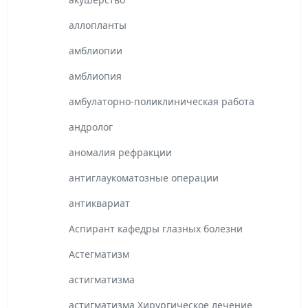
аллопланты
амблиопии
амблиопия
амбулаторно-поликлиническая работа
андролог
аномалия рефракции
антиглаукоматозные операции
антиквариат
Аспирант кафедры глазных болезни
Астегматизм
астигматизма
астигматизма Хирургическое лечение