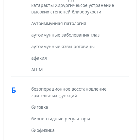
катаракты Хирургичексое устранение
высоких степеней близорукости
Аутоиммунная патология
аутоимунные заболевания глаз
аутоимунные язвы роговицы
афакия
АШМ
Б
безоперационное восстановление
зрительных функций
биговка
биопептидные регуляторы
биофизика