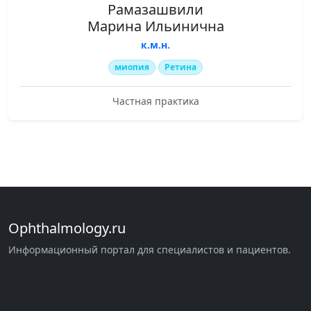
Рамазашвили
Марина Ильинична
к.м.н.
миопия
Ретина
Частная практика
Ophthalmology.ru
Информационный портал для специалистов и пациентов.