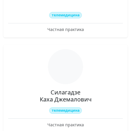
телемедицина
Частная практика
Силагадзе
Каха Джемалович
телемедицина
Частная практика