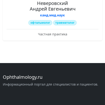
Неверовский
Андрей Евгеньевич
канд.мед.наук
офтальмолог
травматолог
Частная практика
Ophthalmology.ru
Информационный портал для специалистов и пациентов.