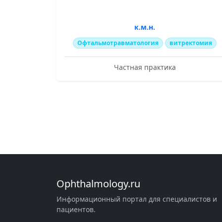
к.м.н.
Офтальмотравматология
витректомия
Частная практика
Ophthalmology.ru
Информационный портал для специалистов и
пациентов.