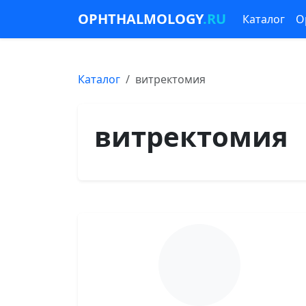
OPHTHALMOLOGY
.RU
Каталог
О
Каталог
витректомия
витректомия