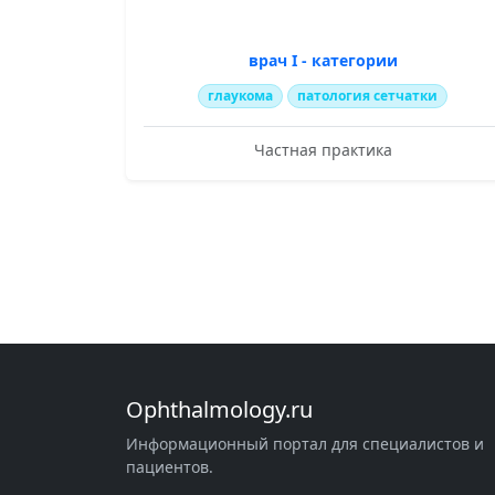
врач I - категории
глаукома
патология сетчатки
Частная практика
Ophthalmology.ru
Информационный портал для специалистов и
пациентов.