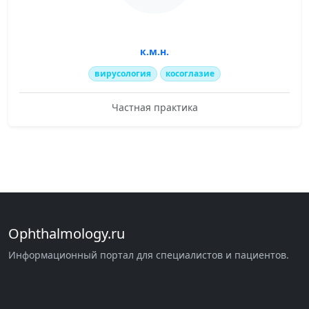
к.м.н.
вирусология
косоглазие
Частная практика
Ophthalmology.ru
Информационный портал для специалистов и пациентов.