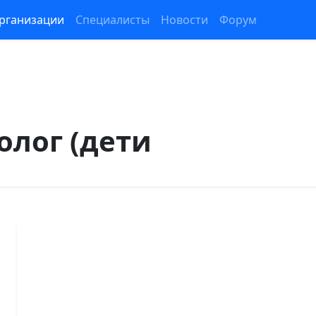
рганизации
Специалисты
Новости
Форум
олог (дети