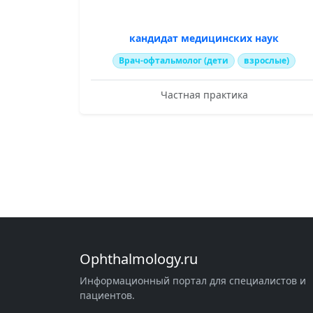
кандидат медицинских наук
Врач-офтальмолог (дети
взрослые)
Частная практика
Ophthalmology.ru
Информационный портал для специалистов и
пациентов.