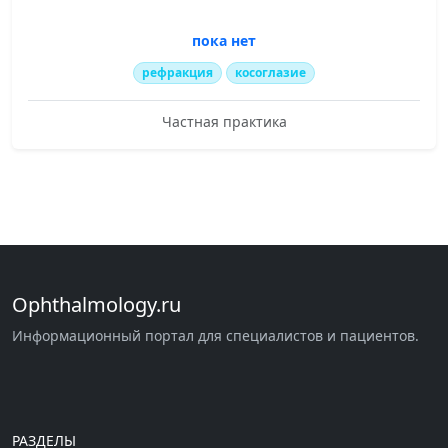
пока нет
рефракция
косоглазие
Частная практика
Ophthalmology.ru
Информационный портал для специалистов и пациентов.
РАЗДЕЛЫ