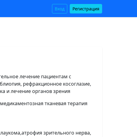
Вход
Регистрация
тельное лечение пациентам с
мблиопия, рефракционное косоглазие,
ка и лечение органов зрения
-медикаментозная тканевая терапия
глаукома,атрофия зрительного нерва,