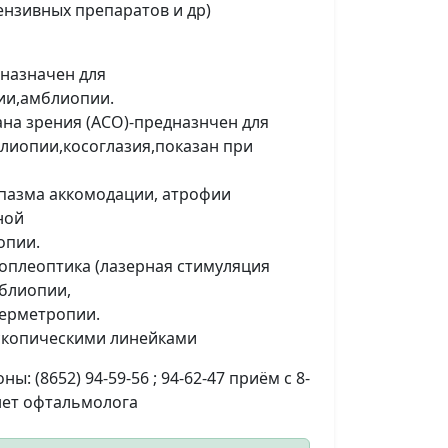
ензивных препаратов и др)
дназначен для
ии,амблиопии.
на зрения (АСО)-предназнчен для
лиопии,косоглазия,показан при
спазма аккомодации, атрофии
ной
опии.
роплеоптика (лазерная стимуляция
мблиопии,
перметропии.
скопическими линейками
ы: (8652) 94-59-56 ; 94-62-47 приём с 8-
нет офтальмолога