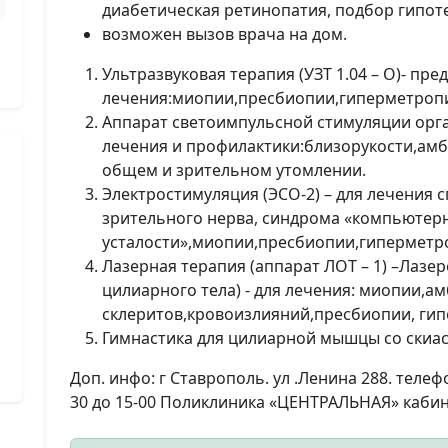
диабетическая ретинопатия, подбор гипот
возможен вызов врача на дом.
Ультразвуковая терапия (УЗТ 1.04 – О)- пре
лечения:миопии,пресбиопии,гиперметроп
Аппарат светоимпульсной стимуляции орга
лечения и профилактики:близорукости,амб
общем и зрительном утомлении.
Электростимуляция (ЭСО-2) – для лечения 
зрительного нерва, синдрома «компьютер
усталости»,миопии,пресбиопии,гиперметр
Лазерная терапия (аппарат ЛОТ – 1) –Лазе
цилиарного тела) - для лечения: миопии,а
склеритов,кровоизлияний,пресбиопии, ги
Гимнастика для цилиарной мышцы со скиа
Доп. инфо: г Ставрополь. ул .Ленина 288. телефон
30 до 15-00 Поликлиника «ЦЕНТРАЛЬНАЯ» каби