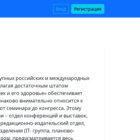
Вход
Регистрация
упных российских и международных
олагая достаточным штатом
к и его здоровье» обеспечивает
инаково внимательно относится к
т семинара до конгресса. Этому
и – отдел конференций и выставок,
 редакционно-издательский отдел,
деления (IT- группа, планово-
азом, предусматривается весь