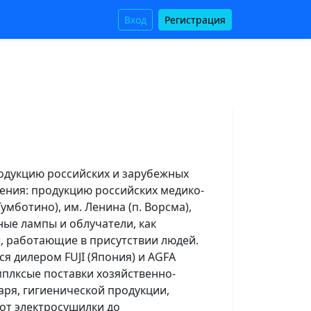
Вход
Регистрация
одукцию российских и зарубежных
ения: продукцию российских медико-
умботино), им. Ленина (п. Ворсма),
ные лампы и облучатели, как
ы, работающие в присутствии людей.
я дилером FUJI (Япония) и AGFA
мплксые поставки хозяйственно-
аря, гигиенической продукции,
 от электросушилки до