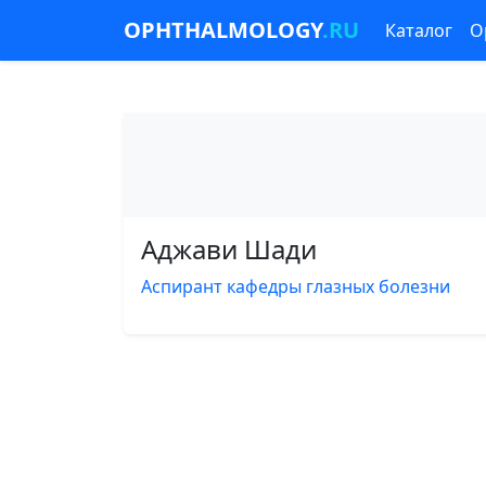
OPHTHALMOLOGY
.RU
Каталог
О
Аджави Шади
Аспирант кафедры глазных болезни