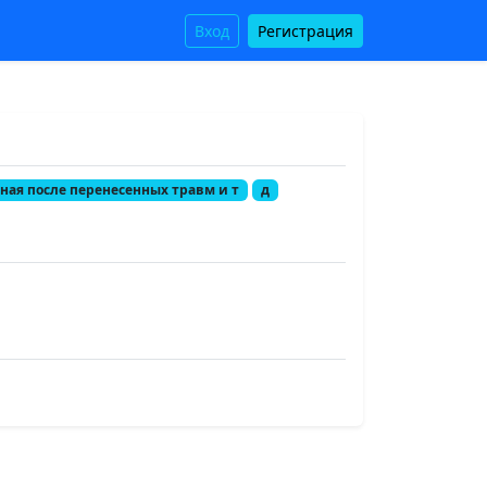
Вход
Регистрация
ная после перенесенных травм и т
д