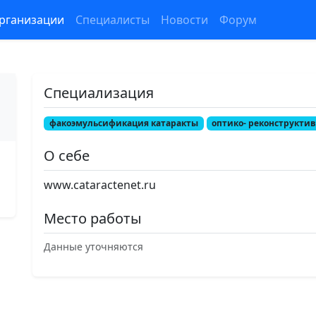
рганизации
Специалисты
Новости
Форум
Специализация
факоэмульсификация катаракты
оптико- реконструктив
О себе
www.cataractenet.ru
Место работы
Данные уточняются