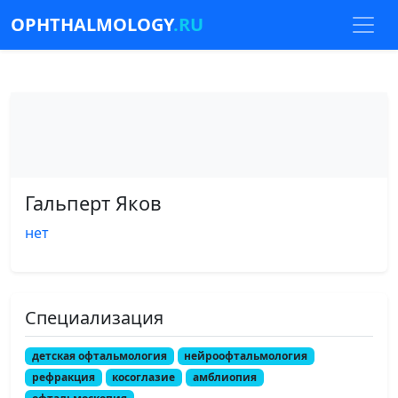
OPHTHALMOLOGY
.RU
Гальперт Яков
нет
Специализация
детская офтальмология
нейроофтальмология
рефракция
косоглазие
амблиопия