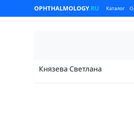
OPHTHALMOLOGY
.RU
Каталог
О
Князева Светлана