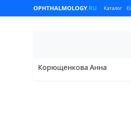
OPHTHALMOLOGY
.RU
Каталог
О
Корющенкова Анна