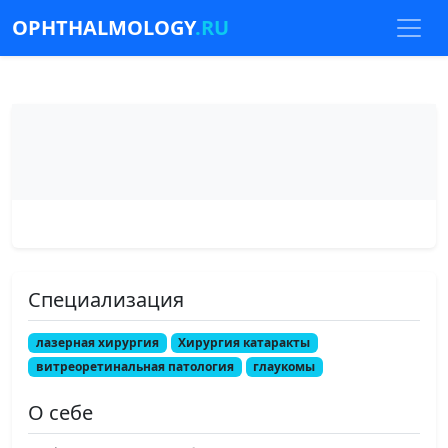
OPHTHALMOLOGY
.RU
Специализация
лазерная хирургия
Хирургия катаракты
витреоретинальная патология
глаукомы
О себе