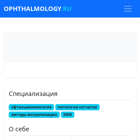
OPHTHALMOLOGY
.RU
Специализация
офтальмоонкология
патология сетчатки
методы визуализации
ЭФИ
О себе