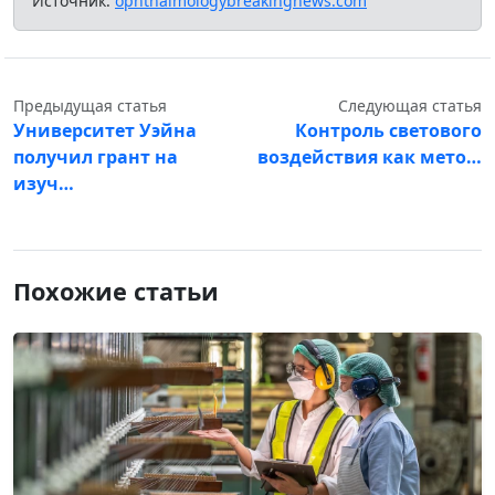
Источник:
ophthalmologybreakingnews.com
Предыдущая статья
Следующая статья
Университет Уэйна
Контроль светового
получил грант на
воздействия как мето…
изуч…
Похожие статьи