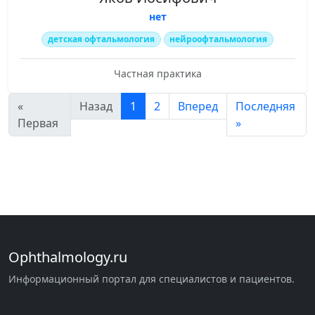
нет
детская офтальмология
нейроофтальмология
Частная практика
«
Назад
1
2
Вперед
Последняя
Первая
»
Ophthalmology.ru
Информационный портал для специалистов и пациентов.