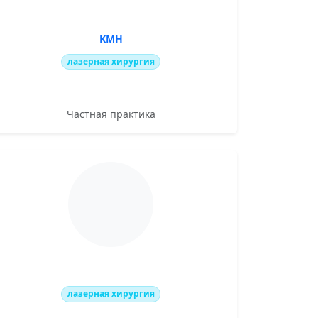
КМН
лазерная хирургия
Частная практика
лазерная хирургия