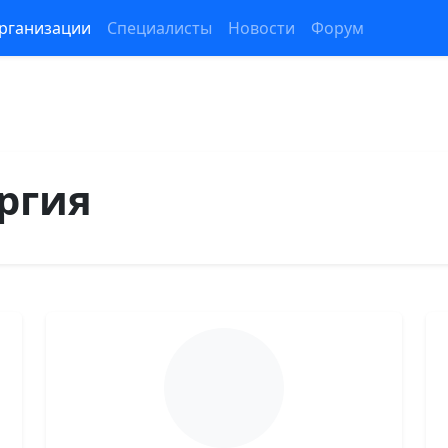
рганизации
Специалисты
Новости
Форум
ргия