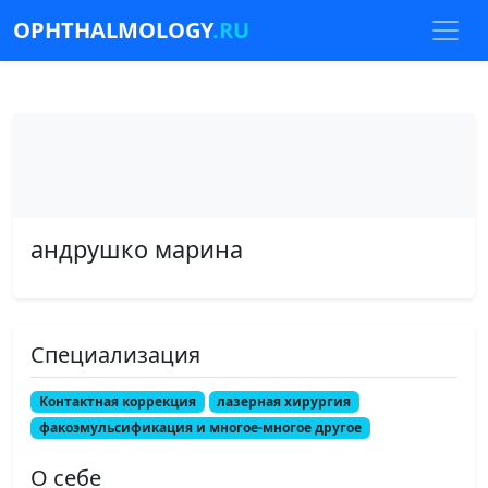
OPHTHALMOLOGY
.RU
андрушко марина
Специализация
Контактная коррекция
лазерная хирургия
факоэмульсификация и многое-многое другое
О себе