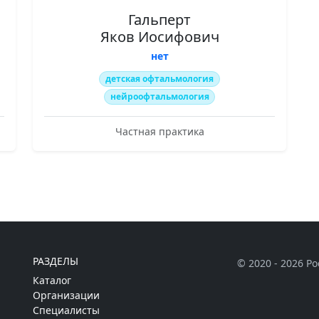
Гальперт
Яков Иосифович
нет
детская офтальмология
нейроофтальмология
Частная практика
РАЗДЕЛЫ
© 2020 - 2026 Р
Каталог
Организации
Специалисты