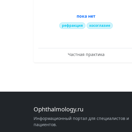
пока нет
рефракция
косоглазие
Частная практика
Ophthalmology.ru
Информационный портал для специалистов и
пациентов.