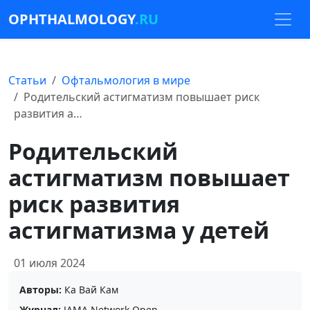
OPHTHALMOLOGY
.RU
Статьи
Офтальмология в мире
Родительский астигматизм повышает риск
развития а…
Родительский
астигматизм повышает
риск развития
астигматизма у детей
01 июля 2024
Авторы:
Ка Вай Кам
Журнал:
JAMA Network Open