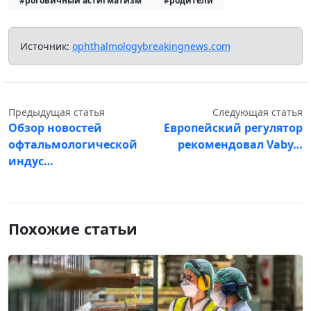
#роговичный астигматизм
#родители
Источник:
ophthalmologybreakingnews.com
Предыдущая статья
Следующая статья
Обзор новостей
Европейский регулятор
офтальмологической
рекомендовал Vaby…
индус…
Похожие статьи