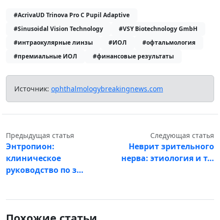
#AcrivaUD Trinova Pro C Pupil Adaptive
#Sinusoidal Vision Technology
#VSY Biotechnology GmbH
#интраокулярные линзы
#ИОЛ
#офтальмология
#премиальные ИОЛ
#финансовые результаты
Источник:
ophthalmologybreakingnews.com
Предыдущая статья
Следующая статья
Энтропион:
Неврит зрительного
клиническое
нерва: этиология и т…
руководство по з…
Похожие статьи