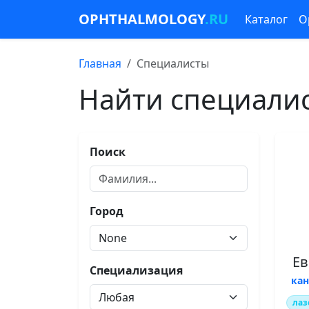
OPHTHALMOLOGY
.RU
Каталог
О
Главная
Специалисты
Найти специали
Поиск
Город
Ев
Специализация
ка
лаз