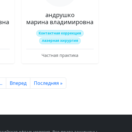
андрушко
вна
марина владимировна
Контактная коррекция
лазерная хирургия
Частная практика
..
Вперед
Последняя »
оссийская офтальмология. Все права защищены.