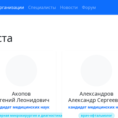
рганизации
Специалисты
Новости
Форум
ста
Акопов
Александров
гений Леонидович
Александр Сергее
ндидат медицинских наук
кандидат медицинских н
ерная микрохирургия и диагностика
врач-офтальмолог