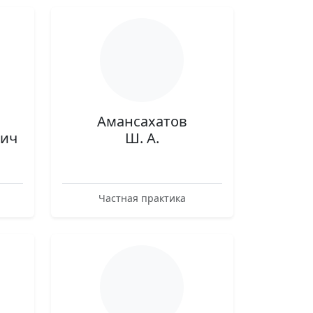
Амансахатов
вич
Ш. А.
Частная практика