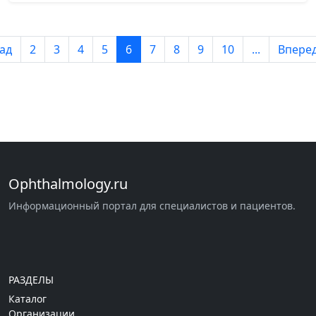
ад
2
3
4
5
6
7
8
9
10
...
Впере
Ophthalmology.ru
Информационный портал для специалистов и пациентов.
РАЗДЕЛЫ
Каталог
Организации