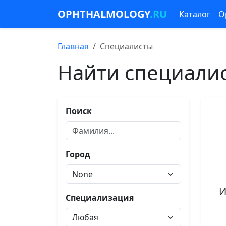
OPHTHALMOLOGY
.RU
Каталог
О
Главная
Специалисты
Найти специали
Поиск
Город
И
Специализация