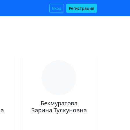
Вход
Регистрация
Бекмуратова
на
Зарина Тулкуновна