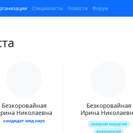
рганизации
Специалисты
Новости
Форум
ста
Безкоровайная
Безкоровайная
рина Николаевна
Ирина Николаев
кандидат мед.наук
лазерная хирургия
вирусология