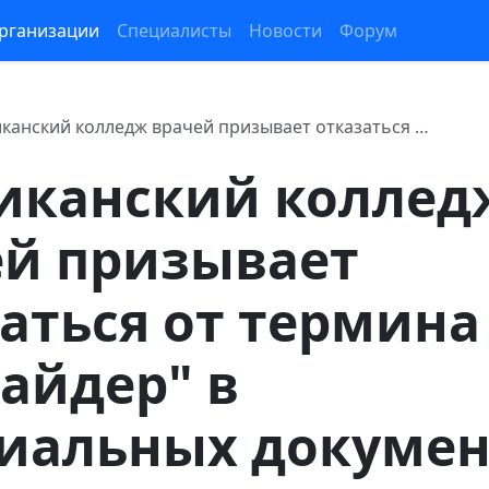
рганизации
Специалисты
Новости
Форум
канский колледж врачей призывает отказаться …
иканский коллед
ей призывает
аться от термина
айдер" в
иальных докумен