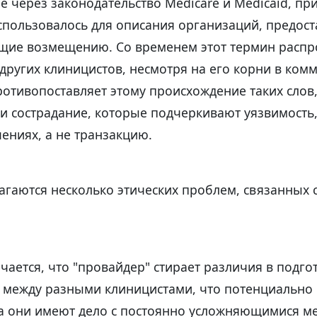
 через законодательство Medicare и Medicaid, при
использовалось для описания организаций, предо
ащие возмещению. Со временем этот термин распр
 других клиницистов, несмотря на его корни в ко
ротивопоставляет этому происхождение таких слов,
и сострадание, которые подчеркивают уязвимость,
ениях, а не транзакцию.
агаются несколько этических проблем, связанных 
чается, что "провайдер" стирает различия в подго
и между разными клиницистами, что потенциально 
да они имеют дело с постоянно усложняющимися 