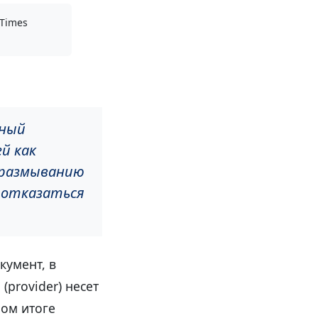
Times
мный
й как
я размыванию
 отказаться
кумент, в
(provider) несет
ном итоге