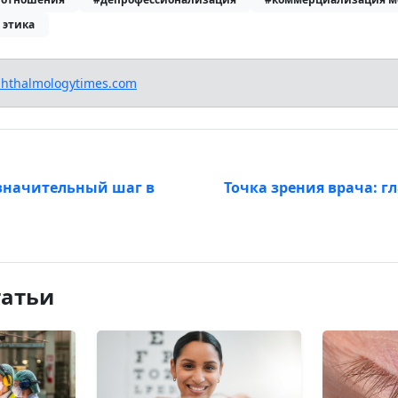
 этика
hthalmologytimes.com
 значительный шаг в
Точка зрения врача: г
татьи