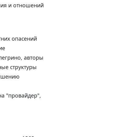
рия и отношений
тних опасений
ие
легрино, авторы
ные структуры
рушению
а "провайдер",