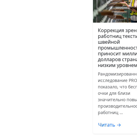
Коррекция зрен
работниц текст
швейной
промышленнос
приносит милл
долларов стран
низким уровнем
Рандомизированн
исследование PRO
показало, что бе
очки для близи
значительно пов
производительнос
работниц …
Читать →