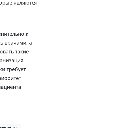
торые являются
енительно к
ть врачами, а
овать такие
ганизация
ки требует
риоритет
пациента
медицины