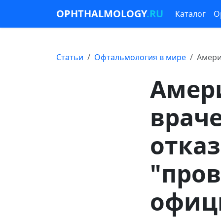
OPHTHALMOLOGY
.RU
Каталог
О
Статьи
Офтальмология в мире
Амери
Амер
врач
отказ
"пров
офиц