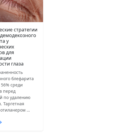
еские стратегии
 демодекозного
та у
ческих
ов для
ации
ости глаза
раненность
зного блефарита
 56% среди
в перед
й по удалению
. Таргетная
лотиланером …
→