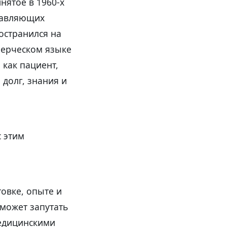
нятое в 1960-х
ставляющих
остранился на
ммерческом языке
 как пациент,
 долг, знания и
с этим
товке, опыте и
может запутать
медицинскими