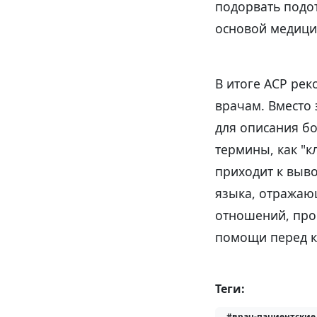
подорвать подо
основой медици
В итоге ACP рек
врачам. Вместо 
для описания б
термины, как "
приходит к выво
языка, отражаю
отношений, про
помощи перед к
Теги:
#врач-пациентские