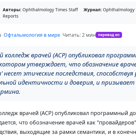
Авторы:
Ophthalmology Times Staff
Журнал:
Ophthalmology 
Reports
u
Офтальмология в мире
Читать: 2 мин
перевод en
й колледж врачей (ACP) опубликовал програм
 котором утверждает, что обозначение враче
в' несет этические последствия, способству
льной идентичности и доверия, и призывает
рмина.
олледж врачей (ACP) опубликовал программный до
ается, что обозначение врачей как "провайдеров" 
дствия, выходящие за рамки семантики, и в конеч