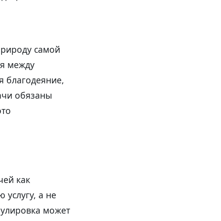
природу самой
ия между
я благодеяние,
ачи обязаны
это
чей как
услугу, а не
мулировка может