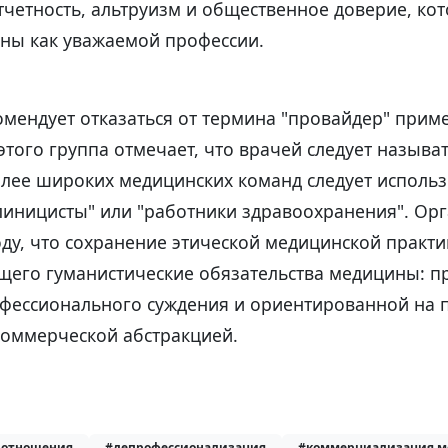
тчетность, альтруизм и общественное доверие, ко
ны как уважаемой профессии.
омендует отказаться от термина "провайдер" прим
этого группа отмечает, что врачей следует называ
олее широких медицинских команд следует использ
клиницисты" или "работники здравоохранения". Ор
ду, что сохранение этической медицинской практи
щего гуманистические обязательства медицины: п
фессионального суждения и ориентированной на 
оммерческой абстракцией.
 отношения
#депрофессионализация
#коммерциализация 