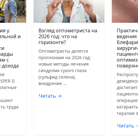
ия у
Взгляд оптометриста на
Практич
ильной и
2026 год: что на
ведения
горизонте?
блефари
ти
хирурги
Оптометристы делятся
иарды
пациент
прогнозами на 2026 год:
ам с
оптимиз
новые методы лечения
 дохода
поверхн
синдрома сухого глаза
ое
Распрост
(сульфид селена),
SPER II
демодеко
внедрение …
сплатные
достигает
пациенто
Читать →
ышают
операцие
ть труда
катаракты
терапия 
Читать 