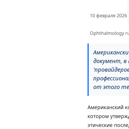
10 февраля 2026
Ophthalmology r
Американски
документ, в
'провайдеро
профессиона
от этого те
Американский к
котором утвержд
этические после