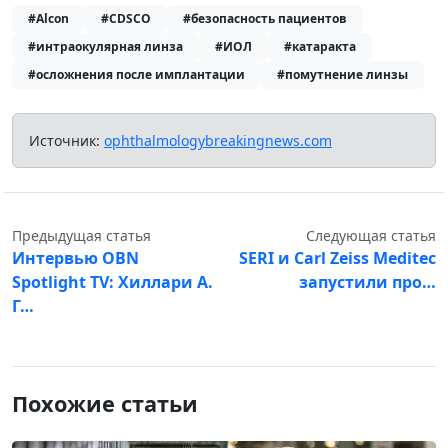
#Alcon
#CDSCO
#безопасность пациентов
#интраокулярная линза
#ИОЛ
#катаракта
#осложнения после имплантации
#помутнение линзы
Источник:
ophthalmologybreakingnews.com
Предыдущая статья
Следующая статья
Интервью OBN
SERI и Carl Zeiss Meditec
Spotlight TV: Хиллари А.
запустили про…
Г…
Похожие статьи