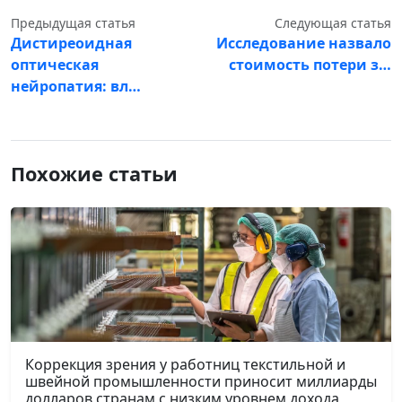
Предыдущая статья
Следующая статья
Дистиреоидная
Исследование назвало
оптическая
стоимость потери з…
нейропатия: вл…
Похожие статьи
Коррекция зрения у работниц текстильной и
швейной промышленности приносит миллиарды
долларов странам с низким уровнем дохода