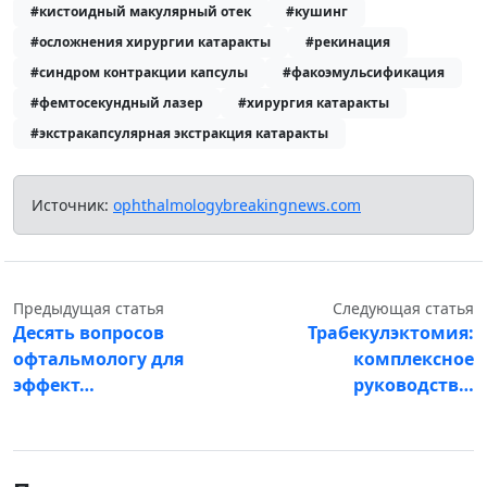
#кистоидный макулярный отек
#кушинг
#осложнения хирургии катаракты
#рекинация
#синдром контракции капсулы
#факоэмульсификация
#фемтосекундный лазер
#хирургия катаракты
#экстракапсулярная экстракция катаракты
Источник:
ophthalmologybreakingnews.com
Предыдущая статья
Следующая статья
Десять вопросов
Трабекулэктомия:
офтальмологу для
комплексное
эффект…
руководств…