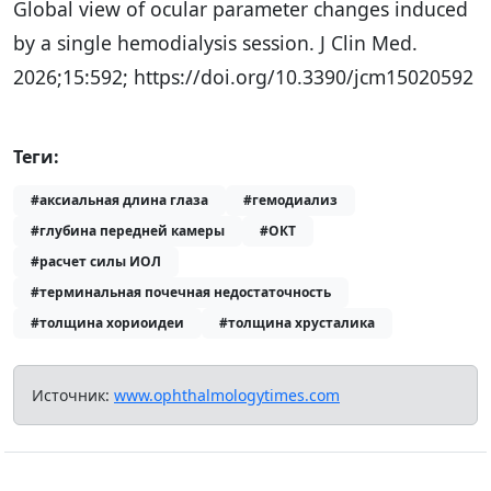
Global view of ocular parameter changes induced
by a single hemodialysis session. J Clin Med.
2026;15:592; https://doi.org/10.3390/jcm15020592
Теги:
#аксиальная длина глаза
#гемодиализ
#глубина передней камеры
#ОКТ
#расчет силы ИОЛ
#терминальная почечная недостаточность
#толщина хориоидеи
#толщина хрусталика
Источник:
www.ophthalmologytimes.com