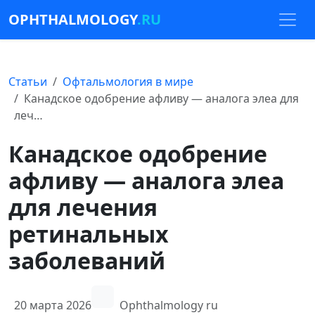
OPHTHALMOLOGY
.RU
Статьи
Офтальмология в мире
Канадское одобрение афливу — аналога элеа для
леч…
Канадское одобрение
афливу — аналога элеа
для лечения
ретинальных
заболеваний
20 марта 2026
Ophthalmology ru