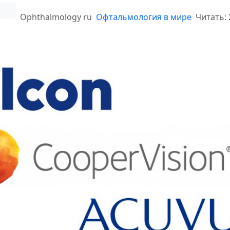
Ophthalmology ru
Офтальмология в мире
Читать: