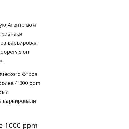
ую Агентством
признаки
ора варьировал
Coopervision
х.
ического фтора
более 4 000 ppm
 был
в варьировали
е 1000 ppm