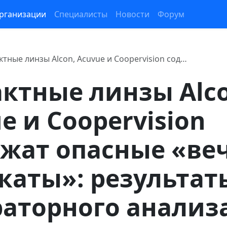
рганизации
Специалисты
Новости
Форум
ктные линзы Alcon, Acuvue и Coopervision сод…
ктные линзы Alco
e и Coopervision
ржат опасные «ве
каты»: результат
раторного анализ