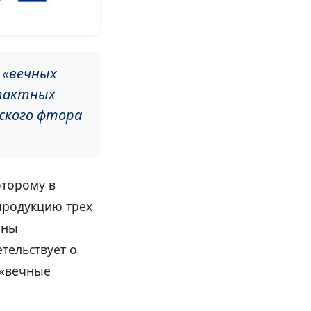
 «вечных
нтактных
еского фтора
оторому в
продукцию трех
ены
тельствует о
 «вечные