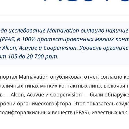
года исследование Mamavation выявило наличие
(PFAS) в 100% протестированных мягких ко
 Alcon, Acuvue и Coopervision. Уровень органич
т 105 до 20 700 ppm.
 портал Mamavation опубликовал отчет, согласно к
азличных типах мягких контактных линз, включая 
в — Alcon, Acuvue и Coopervision — были обнаруж
овни органического фтора. Этот показатель свиде
полифторалкильных веществ (PFAS), известных как