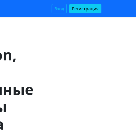
Вход
Регистрация
n,
чные
ы
а