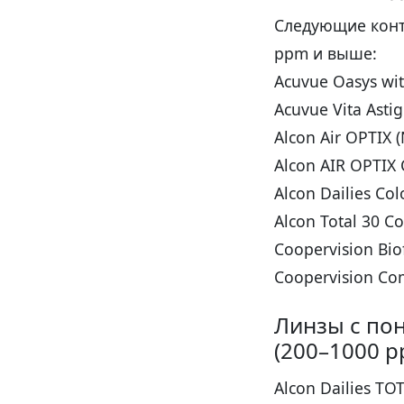
Следующие конт
ppm и выше:
Acuvue Oasys wi
Acuvue Vita Asti
Alcon Air OPTIX 
Alcon AIR OPTIX 
Alcon Dailies Co
Alcon Total 30 C
Coopervision Bio
Coopervision Com
Линзы с по
(200–1000 p
Alcon Dailies TO