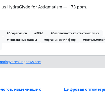
plus HydraGlyde for Astigmatism — 173 ppm.
#Coopervision
#PFAS
#безопасность контактных линз
#контактные линзы
#органический фтор
#офтальмолог
lmologybreakingnews.com
ологов, изменивших
Цифровая оптометри