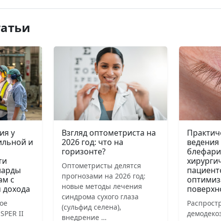
татьи
ия у
Взгляд оптометриста на
Практич
ильной и
2026 год: что на
ведения
горизонте?
блефари
ти
хирурги
Оптометристы делятся
иарды
пациент
прогнозами на 2026 год:
ам с
оптимиз
новые методы лечения
 дохода
поверхн
синдрома сухого глаза
ое
Распрост
(сульфид селена),
SPER II
демодеко
внедрение …