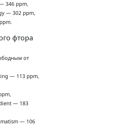
 — 346 ppm,
ogy — 302 ppm,
 ppm.
ого фтора
вободным от
cking — 113 ppm,
 ppm,
dient — 183
igmatism — 106