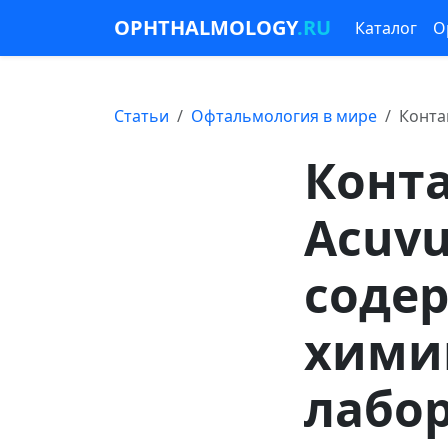
OPHTHALMOLOGY
.RU
Каталог
О
Статьи
Офтальмология в мире
Конта
Конта
Acuvu
соде
хими
лабо