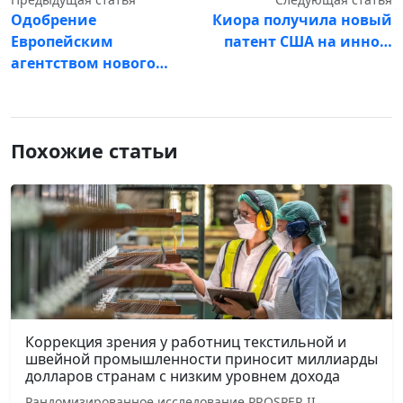
Одобрение
Киора получила новый
Европейским
патент США на инно…
агентством нового…
Похожие статьи
Коррекция зрения у работниц текстильной и
швейной промышленности приносит миллиарды
долларов странам с низким уровнем дохода
Рандомизированное исследование PROSPER II