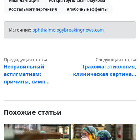
#имплантация
#открытоугольная глаукома
#офтальмогипертензия
#побочные эффекты
Источник:
ophthalmologybreakingnews.com
Предыдущая статья
Следующая статья
Неправильный
Трахома: этиология,
астигматизм:
клиническая картина…
причины, симп…
Похожие статьи