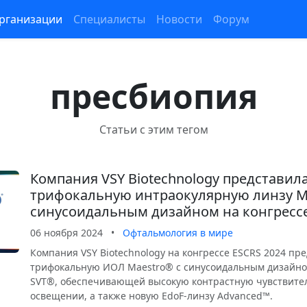
рганизации
Специалисты
Новости
Форум
пресбиопия
Статьи с этим тегом
Компания VSY Biotechnology представил
трифокальную интраокулярную линзу M
синусоидальным дизайном на конгрессе
06 ноября 2024
•
Офтальмология в мире
Компания VSY Biotechnology на конгрессе ESCRS 2024 пр
трифокальную ИОЛ Maestro® с синусоидальным дизайно
SVT®, обеспечивающей высокую контрастную чувствите
освещении, а также новую EdoF-линзу Advanced™.