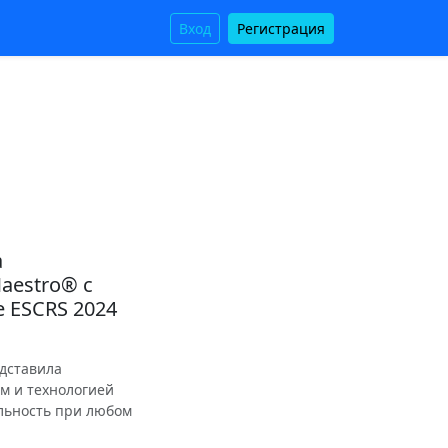
Вход
Регистрация
а
aestro® с
 ESCRS 2024
едставила
м и технологией
льность при любом