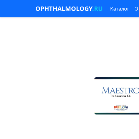
OPHTHALMOLOGY
.RU
Каталог
О