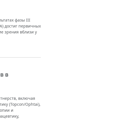
ьтатах фазы III
%) достиг первичных
ие зрения вблизи у
в в
ртнерств, включая
ику (Topcon/Ophtai),
иопии и
ацевтику,