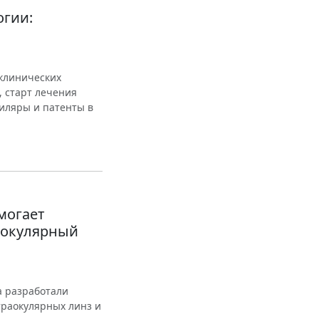
огии:
 клинических
, старт лечения
миляры и патенты в
могает
аокулярный
а разработали
раокулярных линз и