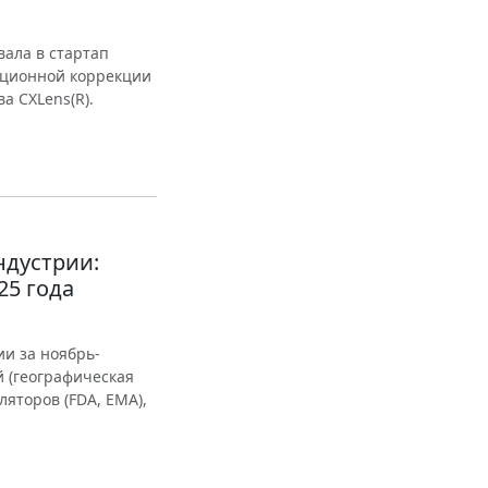
вала в стартап
кционной коррекции
а CXLens(R).
ндустрии:
25 года
и за ноябрь-
й (географическая
ляторов (FDA, EMA),