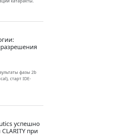
ации катаракты.
огии:
 разрешения
езультаты фазы 2b
al), старт IDE-
utics успешно
 CLARITY при