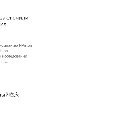
n заключили
ких
 компанию NVision
sion.
х исследований
st …
олный临床