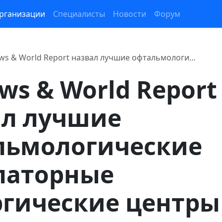
рганизации
Специалисты
Новости
Форум
ws & World Report назвал лучшие офтальмологи…
ws & World Report
ал лучшие
льмологические
латорные
гические центры