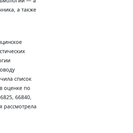
льмологии — а
ника, а также
ицинское
стических
огии
оводу
ючила список
в оценке по
6825, 66840,
ия рассмотрела