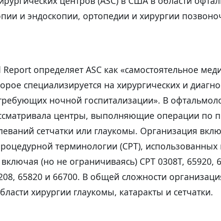
ирургических центров (ASC) в США в области офта
пии и эндоскопии, ортопедии и хирургии позвоноч
 Report определяет ASC как «самостоятельное мед
орое специализируется на хирургических и диагно
 требующих ночной госпитализации». В офтальмол
ссматривала центры, выполняющие операции по п
леваний сетчатки или глаукомы. Организация вкл
процедурной терминологии (CPT), использованных 
включая (но не ограничиваясь) CPT 0308T, 65920, 6
7208, 65820 и 66700. В общей сложности организац
области хирургии глаукомы, катаракты и сетчатки.