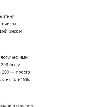
ейтинг
го числа
кий риск и
ологическими
 293 были
а 200 — просто
ы из топ-15%,
азали в среднем