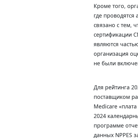
Кроме того, ор
где проводятся
связано с тем, 
сертификации C
являются часть
организация оц
не были включе
Для рейтинга 20
поставщиком ра
Medicare «плата 
2024 календарны
программе отчет
данных NPPES за