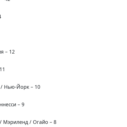
4
я – 12
11
/ Нью-Йорк – 10
ннесси – 9
/ Мэриленд / Огайо – 8