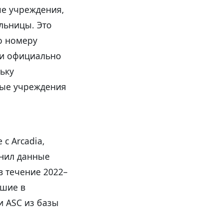
ые учреждения,
льницы. Это
о номеру
 и официально
ьку
ные учреждения
с Arcadia,
нил данные
 в течение 2022–
вшие в
и ASC из базы