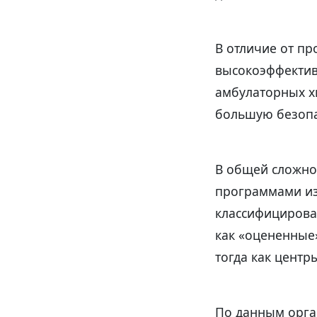
В отличие от п
высокоэффектив
амбулаторных хи
большую безопа
В общей сложно
программами из
классифицирован
как «оцененные
тогда как центр
По данным орга