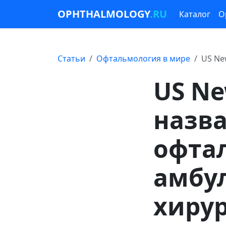
OPHTHALMOLOGY
.RU
Каталог
О
Статьи
Офтальмология в мире
US Ne
US Ne
назв
офта
амбу
хирур