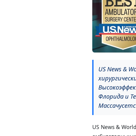
US News & W
хирургическ
Высокоэффек
Флорида и Т
Массачусетс
US News & Worl