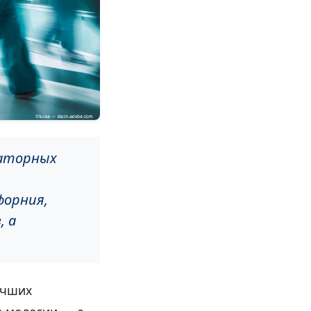
латорных
форния,
, а
учших