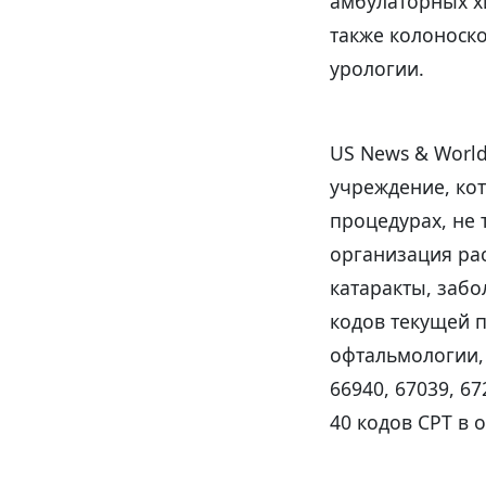
амбулаторных х
также колоноско
урологии.
US News & World
учреждение, кот
процедурах, не
организация ра
катаракты, забо
кодов текущей 
офтальмологии, 
66940, 67039, 6
40 кодов CPT в 