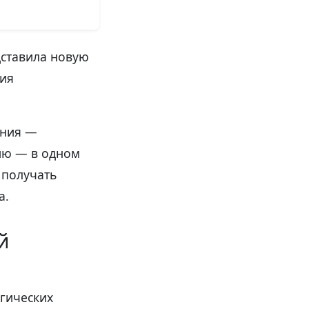
дставила новую
ия
ания —
ию — в одном
 получать
а.
й
гических