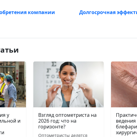
обретения компании
Долгосрочная эффект
татьи
ия у
Взгляд оптометриста на
Практич
ильной и
2026 год: что на
ведения
горизонте?
блефари
ти
хирурги
Оптометристы делятся