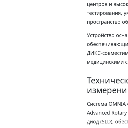
центров и высо
тестирования, 
пространство об
Устройство осн
обеспечивающим
ДИКС-совместим
медицинскими с
Техническ
измерени
Система OMNIA 
Advanced Rotar
диод (SLD), об