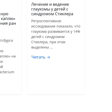
Лечение и ведение
глаукомы у детей с
ьную
синдромом Стиклера
 каплю»
Ретроспективное
ения ран
исследование показало, что
глаукома развивается у 14%
детей с синдромом
тсбурга
Стиклера, при этом
выделены …
ую
аплю» на
Читать →
ки
ой
acterium