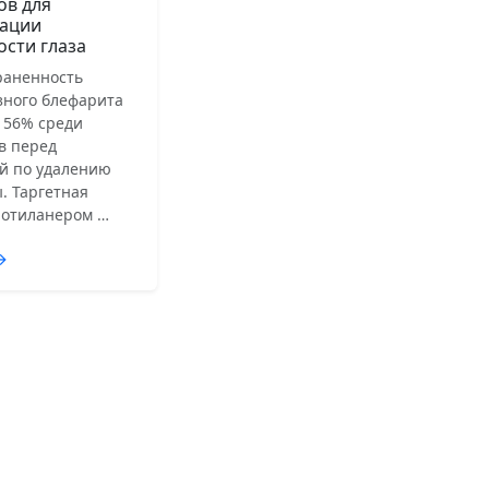
ов для
ации
ости глаза
раненность
зного блефарита
 56% среди
в перед
й по удалению
. Таргетная
лотиланером …
→