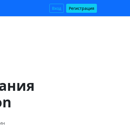
Вход
Регистрация
вания
on
мин