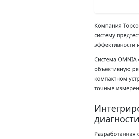
Компания Topcon
систему предте
эффективности и
Система OMNIA 
объективную ре
компактном уст
точные измерен
Интегриро
диагност
Разработанная 