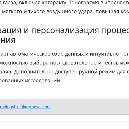
 глаза, включая катаракту. Тонография выполняетс
 мягкого и тихого воздушного удара, повышая ко
зация и персонализация проце
ания
гает автоматическое сбор данных и интуитивно по
зможностью выбора последовательности тестов исх
рача. Дополнительно доступен ручной режим для 
рованных исследований.
lmologybreakingnews.com