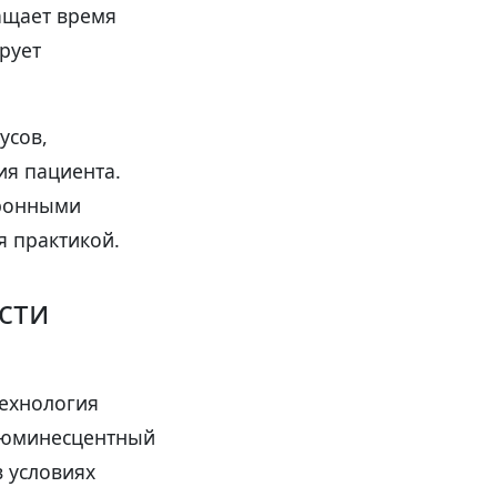
ащает время
рует
усов,
ия пациента.
тронными
 практикой.
сти
технология
рлюминесцентный
 условиях