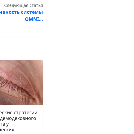
Следующая статья
ивность системы
OMNI…
еские стратегии
 демодекозного
та у
ческих