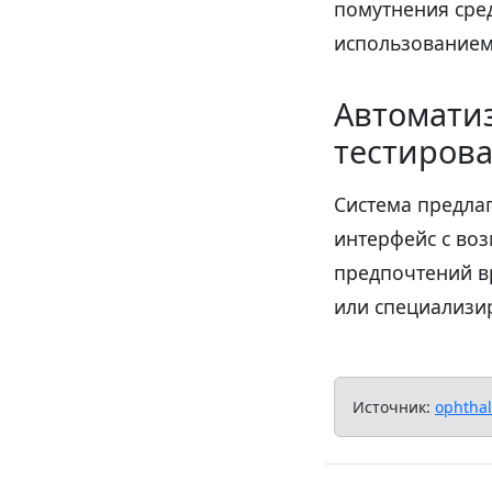
помутнения сред
использованием
Автомати
тестиров
Система предла
интерфейс с во
предпочтений в
или специализи
Источник:
ophtha