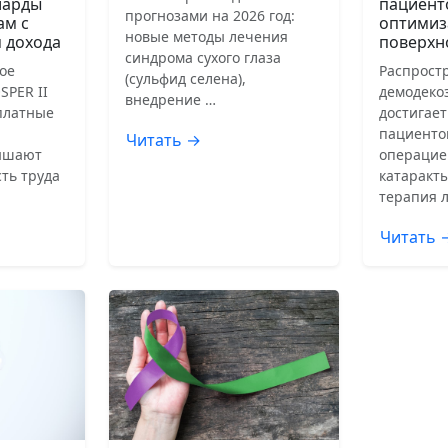
иарды
пациент
прогнозами на 2026 год:
ам с
оптимиз
новые методы лечения
 дохода
поверхн
синдрома сухого глаза
ое
Распрост
(сульфид селена),
SPER II
демодеко
внедрение …
сплатные
достигает
пациенто
Читать →
ышают
операцие
ть труда
катаракты
терапия 
Читать 