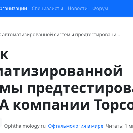
рганизации
Специалисты
Новости
Форум
к автоматизированной системы предтестировани…
ск
матизированной
емы предтестиро
A компании Topc
Ophthalmology ru
Офтальмология в мире
Читать: 1 