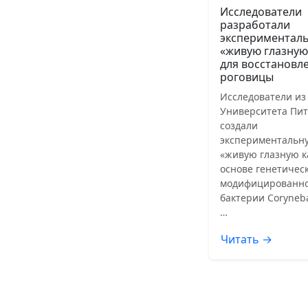
Исследователи
разработали
экспериментал
«живую глазную
для восстановл
роговицы
Исследователи из
Университета Пит
создали
экспериментальн
«живую глазную к
основе генетичес
модифицированн
бактерии Coryneb
…
Читать →