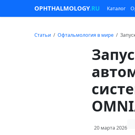
OPHTHALMOLOGY
.RU
Каталог
О
Статьи
Офтальмология в мире
Запус
Запу
авто
сист
OMNI
20 марта 2026