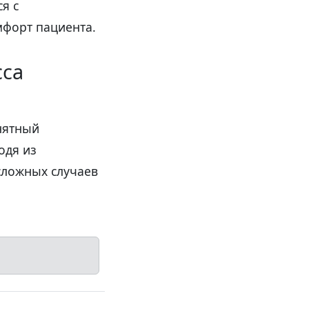
я с
мфорт пациента.
сса
нятный
одя из
сложных случаев