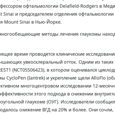
офессором офтальмологии Delafield-Rodgers в Ме
 Sinai и председателем отделения офтальмологии 
я Mount Sinai в Нью-Йорке.
многообещающие методы лечения глаукомы наход
тоящее время проводятся клинические исследовани
учшающих увеосклеральный отток. Одним из таких 
EST1 (NCT05506423), в котором оценивался циклод
 CycloPen (Iantrek) и укрепление щели AlloFlo (об
спективном многоцентровом исследовании 12-месяч
эффективности этого подхода в снижении внутриг
тоугольной глаукоме (ОУГ). Исследователи сообщил
далось снижение ВГД на 20% и более. Они сочли, 