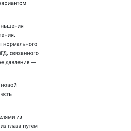
 вариантом
меньшения
ления.
мы нормального
ГД, связанного
ое давление —
д новой
 есть
елями из
из глаза путем