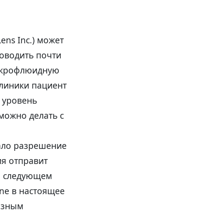
ens Inc.) может
оводить почти
микрофлюидную
клиники пациент
» уровень
можно делать с
дало разрешение
ия отправит
на следующем
ne в настоящее
ьезным