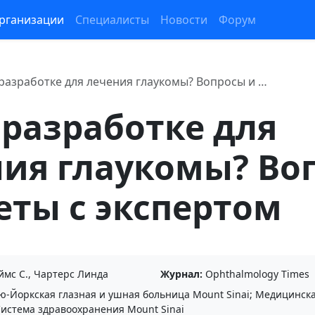
рганизации
Специалисты
Новости
Форум
 разработке для лечения глаукомы? Вопросы и …
 разработке для
ния глаукомы? Во
еты с экспертом
мс С., Чартерс Линда
Журнал:
Ophthalmology Times
-Йоркская глазная и ушная больница Mount Sinai; Медицинск
Система здравоохранения Mount Sinai