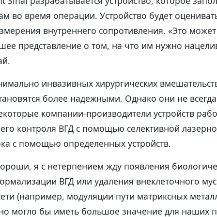
t Sinai разрабатывается устройство, которое запо
м во время операции. Устройство будет оценивать
измерения внутреннего сопротивления. «Это может
шее представление о том, на что им нужно нацели
ай.
инимально инвазивных хирургических вмешательств
становятся более надежными. Однако они не всегда
Некоторые компании-производители устройств раб
его контроля ВГД с помощью селективной лазерно
ока с помощью определенных устройств.
хороши, я с нетерпением жду появления биологиче
нормализации ВГД или удаления внеклеточного мус
ети (например, модуляции пути матриксных метал
ьно могло бы иметь большое значение для наших п