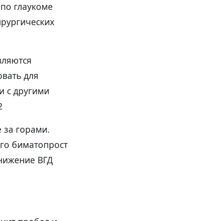
 по глаукоме
ирургических
вляются
овать для
и с другими
2
 за горами.
его биматопрост
снижение ВГД