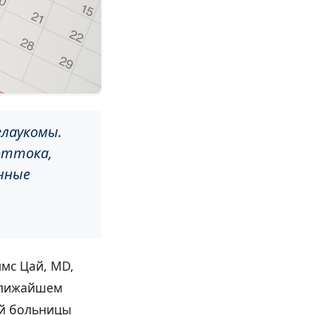
глаукомы.
оттока,
енные
мс Цай, MD,
 ближайшем
ой больницы