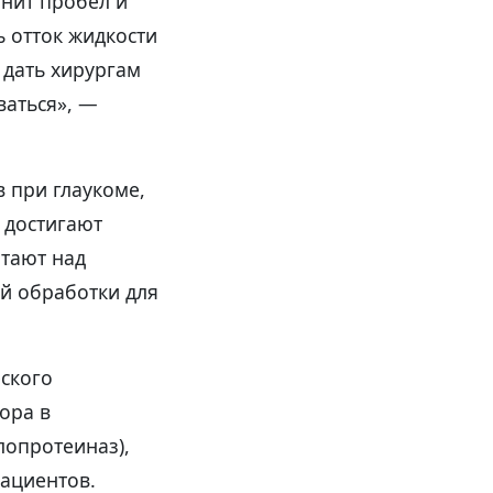
лнит пробел и
 отток жидкости
 дать хирургам
ваться», —
 при глаукоме,
 достигают
отают над
й обработки для
ского
ора в
лопротеиназ),
ациентов.