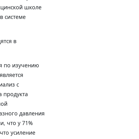
дицинской школе
в системе
ятся в
я по изучению
является
иализ с
а продукта
ной
лазного давления
и, что у 71%
что усиление