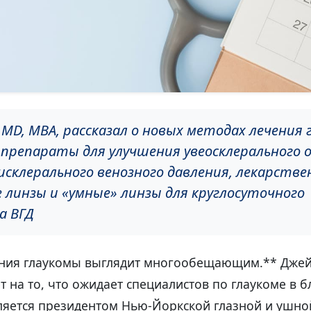
MD, MBA, рассказал о новых методах лечения 
 препараты для улучшения увеосклерального 
исклерального венозного давления, лекарств
линзы и «умные» линзы для круглосуточного
а ВГД
ния глаукомы выглядит многообещающим.** Джей
т на то, что ожидает специалистов по глаукоме в
ляется президентом Нью-Йоркской глазной и ушн