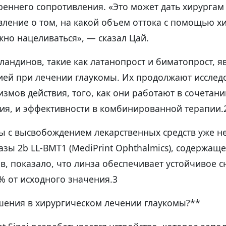
еннего сопротивления. «Это может дать хирургам
вление о том, на какой объем оттока с помощью х
жно нацеливаться», — сказал Цай.
ландинов, такие как латанопрост и биматопрост, я
ией при лечении глаукомы. Их продолжают исслед
змов действия, того, как они работают в сочетани
ия, и эффективности в комбинированной терапии.
ы с высвобождением лекарственных средств уже не
зы 2b LL-BMT1 (MediPrint Ophthalmics), содержащ
в, показало, что линза обеспечивает устойчивое 
% от исходного значения.3
шения в хирургическом лечении глаукомы?**