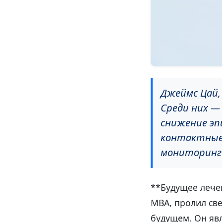
Джеймс Цай, 
Среди них —
снижение эп
контактные 
мониторинг
**Будущее лече
MBA, пролил све
будущем. Он яв