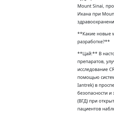
Mount Sinai, пр
Икана при Mount
здравоохранени
**Какие новые 
разработке?**
**Цай:** В нас
препаратов, ул
исследование CR
помощью системы
Iantrek) в про
безопасности и 
(ВГД) при откры
пациентов наблю