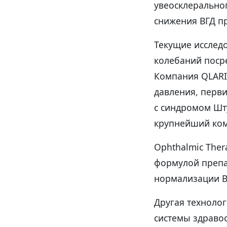
увеосклерально
снижения ВГД п
Текущие исслед
колебаний поср
Компания QLARI
давления, перв
с синдромом Шт
крупнейший комп
Ophthalmic Ther
формулой препар
нормализации ВГ
Другая технолог
системы здравоо