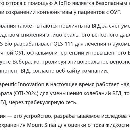
го оттока с помощью AlloFlo является безопасным
ри сохранении конъюнктивы у пациентов с ОУГ.
ования также пытаются повлиять на ВГД за счет у
едством снижения эписклерального венозного дав
S Bio разрабатывает QLS-111 для лечения глауко
ичной ОУГ, офтальмогипертензии и повышенного В
урге-Вебера, контролируя эписклеральное венозн
онент ВГД, согласно веб-сайту компании.
apeutic Innovation в настоящее время работает на
ата (OTI-2024) для уменьшения колебаний ВГД, то
Д, через трабекулярную сеть.
ия — это устройство, разрабатываемое исследоват
хранения Mount Sinai для оценки оттока жидкости 