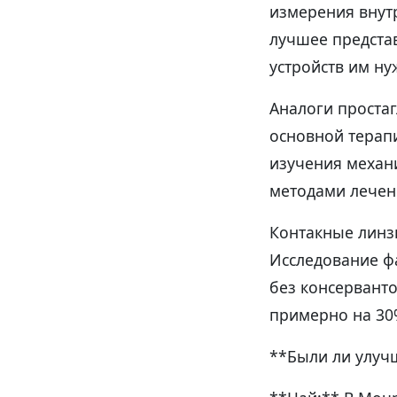
измерения внутр
лучшее предста
устройств им ну
Аналоги простаг
основной терап
изучения механи
методами лечен
Контакные линз
Исследование фа
без консерванто
примерно на 30
**Были ли улуч