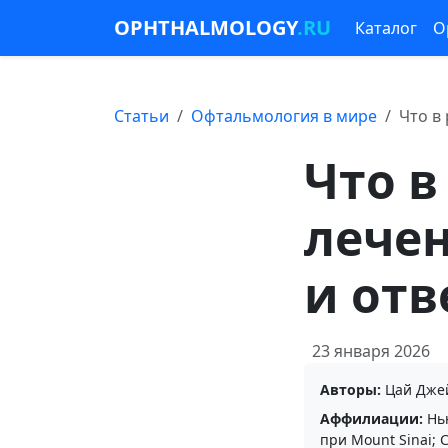
OPHTHALMOLOGY
.RU
Каталог
О
Статьи
Офтальмология в мире
Что в
Что в
лече
и отв
23 января 2026
Авторы:
Цай Джей
Аффилиации:
Нью
при Mount Sinai; 