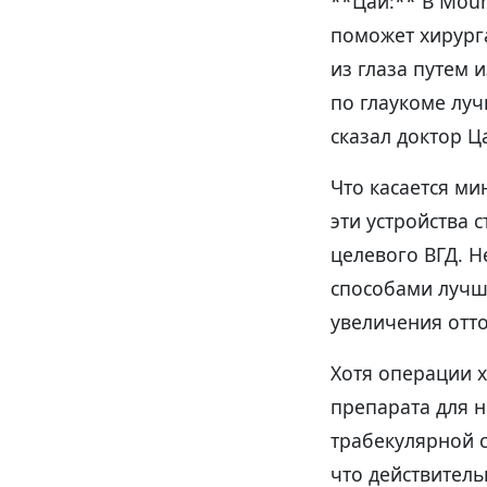
**Цай:** В Moun
поможет хирурга
из глаза путем 
по глаукоме луч
сказал доктор Ц
Что касается м
эти устройства 
целевого ВГД. 
способами лучш
увеличения отт
Хотя операции 
препарата для 
трабекулярной с
что действител