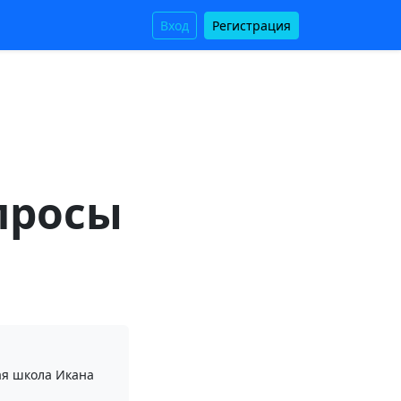
Вход
Регистрация
просы
ая школа Икана