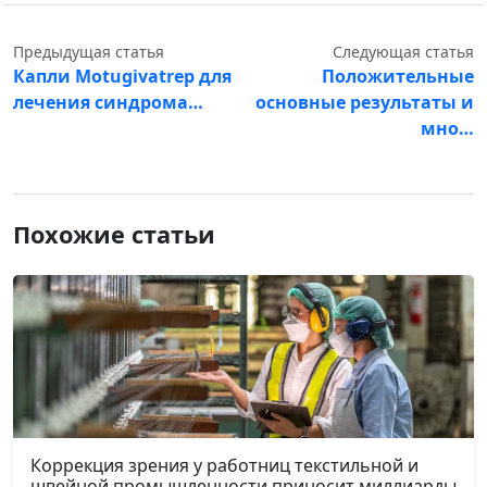
Предыдущая статья
Следующая статья
Капли Motugivatrep для
Положительные
лечения синдрома…
основные результаты и
мно…
Похожие статьи
Коррекция зрения у работниц текстильной и
швейной промышленности приносит миллиарды