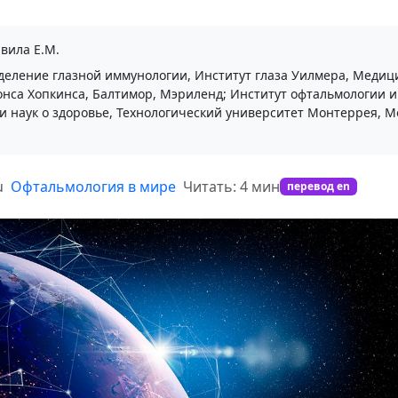
вила Е.М.
еление глазной иммунологии, Институт глаза Уилмера, Медиц
нса Хопкинса, Балтимор, Мэриленд; Институт офтальмологии и
 наук о здоровье, Технологический университет Монтеррея, М
u
Офтальмология в мире
Читать: 4 мин
перевод en