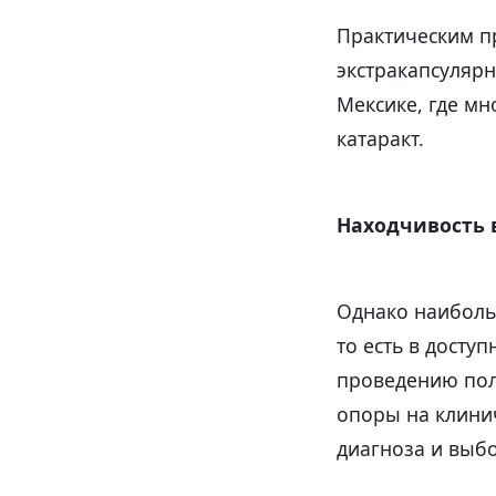
Практическим п
экстракапсуляр
Мексике, где м
катаракт.
Находчивость 
Однако наиболь
то есть в досту
проведению полн
опоры на клини
диагноза и выб