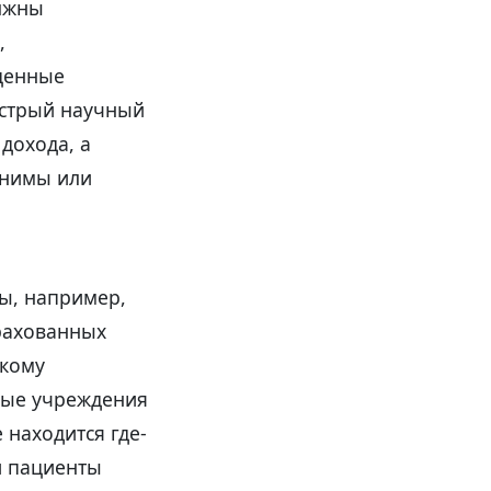
олжны
,
 ценные
ыстрый научный
дохода, а
енимы или
ы, например,
рахованных
акому
ные учреждения
находится где-
и пациенты