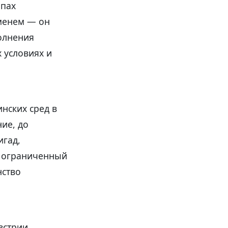
апах
менем — он
полнения
 условиях и
нских сред в
ие, до
игад,
 ограниченный
нство
встрии,