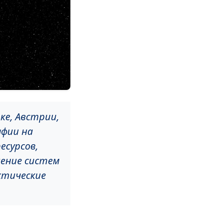
е, Австрии,
афии на
есурсов,
нение систем
ктические