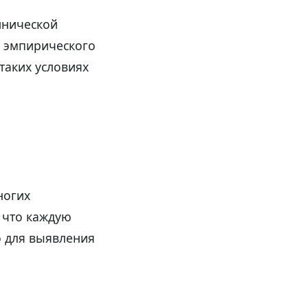
инической
я эмпирического
таких условиях
ногих
 что каждую
ю для выявления