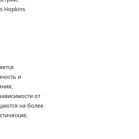
s Hopkins
яется
нность и
яния,
зависимости от
щаются на более
стические,