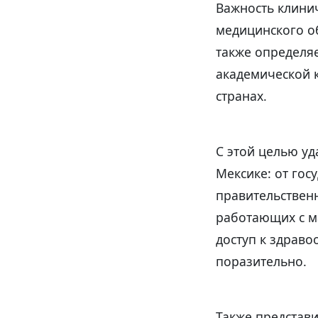
Важность клинич
медицинского о
также определяе
академической 
странах.
С этой целью уд
Мексике: от го
правительствен
работающих с 
доступ к здраво
поразительно.
Также представи