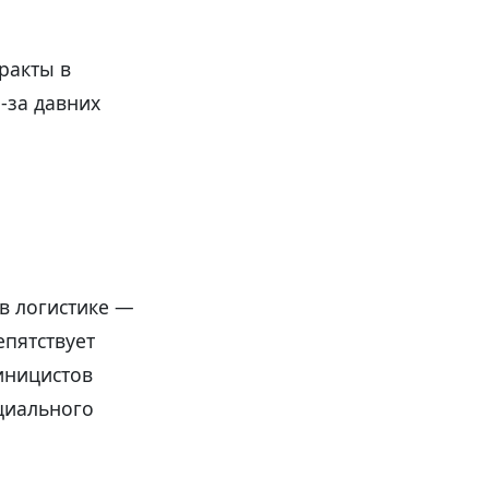
ракты в
-за давних
в логистике —
епятствует
иницистов
циального