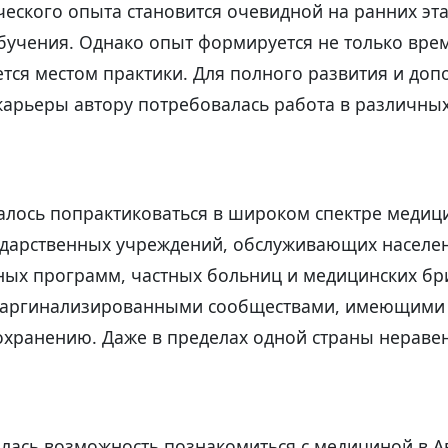
еского опыта становится очевидной на ранних эт
бучения. Однако опыт формируется не только вре
тся местом практики. Для полного развития и до
карьеры автору потребовалась работа в различных
алось попрактиковаться в широком спектре медици
сударственных учреждений, обслуживающих населен
ных программ, частных больниц и медицинских бр
маргинализированными сообществами, имеющими
охранению. Даже в пределах одной страны нераве
лась возможность познакомиться с медициной в А