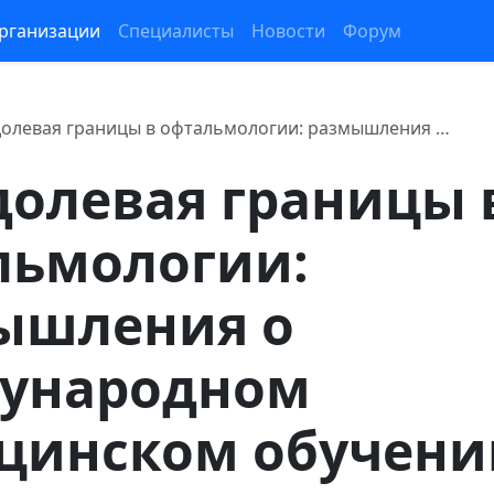
рганизации
Специалисты
Новости
Форум
олевая границы в офтальмологии: размышления …
долевая границы 
льмологии:
ышления о
ународном
цинском обучени