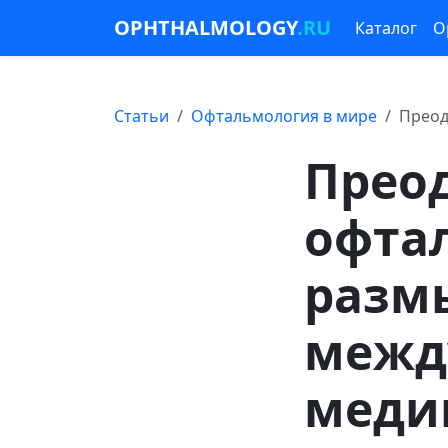
OPHTHALMOLOGY
.RU
Каталог
О
Статьи
Офтальмология в мире
Преод
Прео
офта
разм
межд
меди