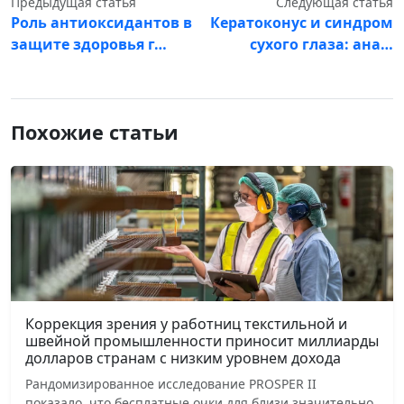
Предыдущая статья
Следующая статья
Роль антиоксидантов в
Кератоконус и синдром
защите здоровья г…
сухого глаза: ана…
Похожие статьи
Коррекция зрения у работниц текстильной и
швейной промышленности приносит миллиарды
долларов странам с низким уровнем дохода
Рандомизированное исследование PROSPER II
показало, что бесплатные очки для близи значительно