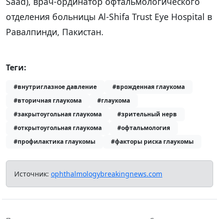
Saad), врач-ординатор офтальмологического
отделения больницы Al-Shifa Trust Eye Hospital в
Равалпинди, Пакистан.
Теги:
#внутриглазное давление
#врожденная глаукома
#вторичная глаукома
#глаукома
#закрытоугольная глаукома
#зрительный нерв
#открытоугольная глаукома
#офтальмология
#профилактика глаукомы
#факторы риска глаукомы
Источник:
ophthalmologybreakingnews.com