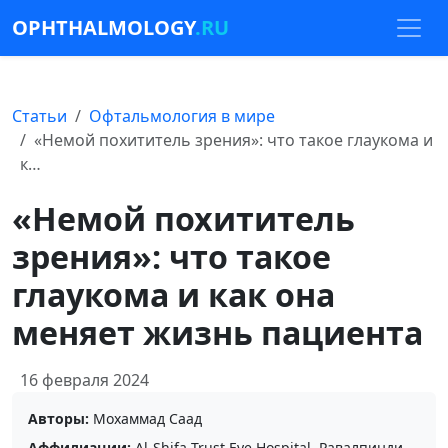
OPHTHALMOLOGY
.RU
Статьи
Офтальмология в мире
«Немой похититель зрения»: что такое глаукома и
к…
«Немой похититель
зрения»: что такое
глаукома и как она
меняет жизнь пациента
16 февраля 2024
Авторы:
Мохаммад Саад
Аффилиации:
Al-Shifa Trust Eye Hospital, Равалпинди,