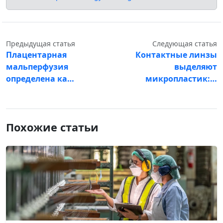
Предыдущая статья
Следующая статья
Плацентарная
Контактные линзы
мальперфузия
выделяют
определена ка…
микропластик:…
Похожие статьи