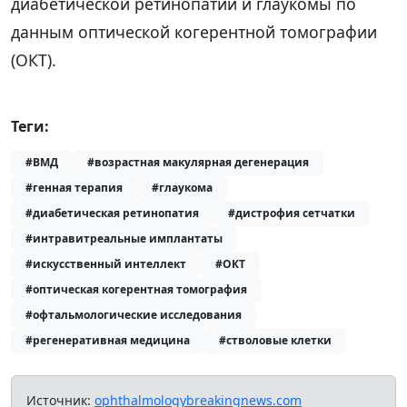
диабетической ретинопатии и глаукомы по
данным оптической когерентной томографии
(ОКТ).
Теги:
#ВМД
#возрастная макулярная дегенерация
#генная терапия
#глаукома
#диабетическая ретинопатия
#дистрофия сетчатки
#интравитреальные имплантаты
#искусственный интеллект
#ОКТ
#оптическая когерентная томография
#офтальмологические исследования
#регенеративная медицина
#стволовые клетки
Источник:
ophthalmologybreakingnews.com