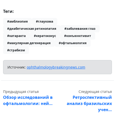
Теги:
#амблиопия
#глаукома
#диабетическая ретинопатия
#заболевания глаз
#катаракта
#кератоконус
#конъюнктивит
#макулярная дегенерация
#офтальмология
#страбизм
Источник:
ophthalmologybreakingnews.com
Предыдущая статья
Следующая статья
Обзор исследований в
Ретроспективный
офтальмологии: ней…
анализ бразильских
учен…