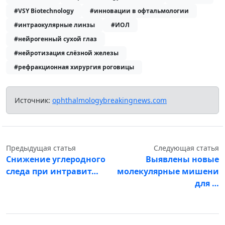
#VSY Biotechnology
#инновации в офтальмологии
#интраокулярные линзы
#ИОЛ
#нейрогенный сухой глаз
#нейротизация слёзной железы
#рефракционная хирургия роговицы
Источник:
ophthalmologybreakingnews.com
Предыдущая статья
Следующая статья
Снижение углеродного
Выявлены новые
следа при интравит…
молекулярные мишени
для …